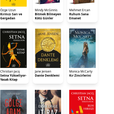
Özge Uzun
Mindy McGinnis
Mehmet Ercan
Kırmızı Sarı ve
Bitmek Bilmeyen
Ruhum Sana
Gergedan
Kötü Günler
Emanet
Christian Jacq
Jane Jensen
Monica McCarty
Setna Yükseliyor-
Dante Denklemi
Kır Zincirlerini
Yasak Kitap