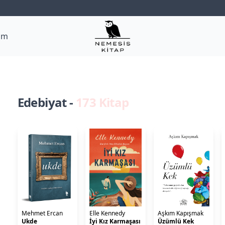
şim
Edebiyat
-
173
Kitap
Mehmet Ercan
Elle Kennedy
Aşkım Kapışmak
Ukde
İyi Kız Karmaşası
Üzümlü Kek