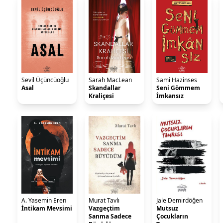
Sevil Üçüncüoğlu
Sarah MacLean
Sami Hazinses
Asal
Skandallar
Seni Gömmem
Kraliçesi
İmkansız
A. Yasemin Eren
Murat Tavlı
Jale Demirdöğen
İntikam Mevsimi
Vazgeçtim
Mutsuz
Sanma Sadece
Çocukların