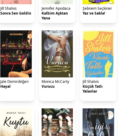
Jill Shalvis
Jennifer Apodaca
Şebnem Seçkiner
Sonra Sen Geldin
Kalbim Aşktan
Yaz ve Sakla!
Yana
Jale Demirdöğen
Monica McCarty
Jill Shalvis
Hayal
Vurucu
Küçük Tatlı
Yalanlar