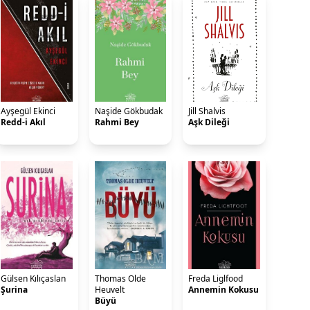
Ayşegül Ekinci
Naşide Gökbudak
Jill Shalvis
Redd-i Akıl
Rahmi Bey
Aşk Dileği
Gülsen Kılıçaslan
Thomas Olde
Freda Liglfood
Şurina
Heuvelt
Annemin Kokusu
Büyü