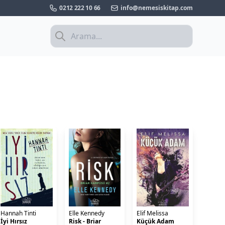
0212 222 10 66
info@nemesiskitap.com
Hannah Tinti
Elle Kennedy
Elif Melissa
İyi Hırsız
Risk - Briar
Küçük Adam