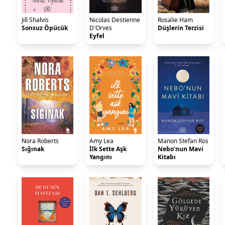
Jill Shalvis
Nicolas Destienne
Rosalie Ham
Sonsuz Öpücük
D'Orves
Düşlerin Terzisi
Eyfel
Nora Roberts
Amy Lea
Manon Stefan Ros
Sığınak
İlk Sette Aşk
Nebo'nun Mavi
Yangını
Kitabı