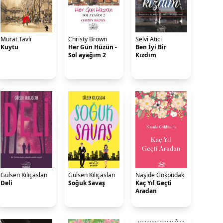
Murat Tavlı
Christy Brown
Selvi Atıcı
Kuytu
Her Gün Hüzün -
Ben İyi Bir
Sol ayağım 2
Kızdım
Gülsen Kılıçaslan
Gülsen Kılıçaslan
Naşide Gökbudak
Deli
Soğuk Savaş
Kaç Yıl Geçti
Aradan