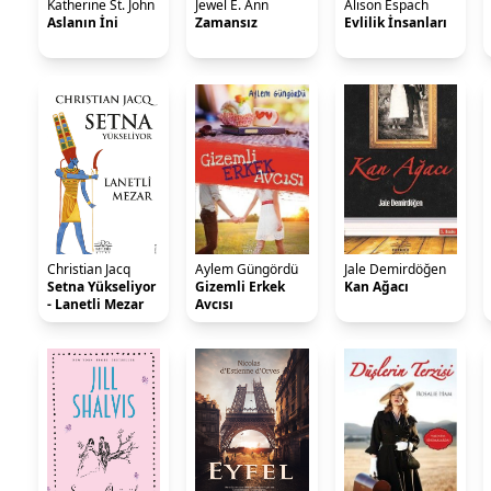
Katherine St. John
Jewel E. Ann
Alison Espach
Aslanın İni
Zamansız
Evlilik İnsanları
Christian Jacq
Aylem Güngördü
Jale Demirdöğen
Setna Yükseliyor
Gizemli Erkek
Kan Ağacı
- Lanetli Mezar
Avcısı