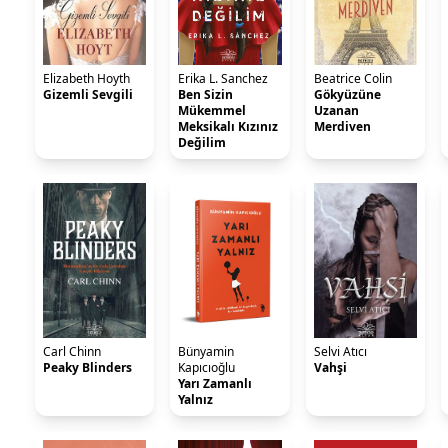
Elizabeth Hoyth
Erika L. Sanchez
Beatrice Colin
Gizemli Sevgili
Ben Sizin
Gökyüzüne
Mükemmel
Uzanan
Meksikalı Kızınız
Merdiven
Değilim
Carl Chinn
Bünyamin
Selvi Atıcı
Peaky Blinders
Kapıcıoğlu
Vahşi
Yarı Zamanlı
Yalnız