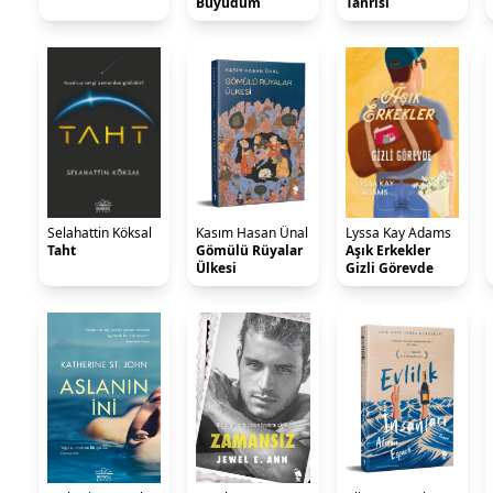
Büyüdüm
Tanrısı
Selahattin Köksal
Kasım Hasan Ünal
Lyssa Kay Adams
Taht
Gömülü Rüyalar
Aşık Erkekler
Ülkesi
Gizli Görevde