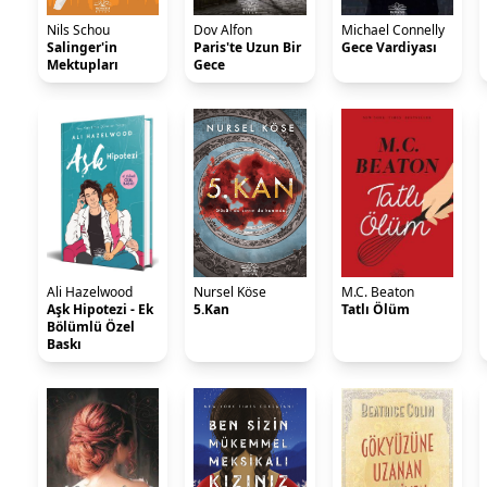
Nils Schou
Dov Alfon
Michael Connelly
Salinger'in
Paris'te Uzun Bir
Gece Vardiyası
Mektupları
Gece
Ali Hazelwood
Nursel Köse
M.C. Beaton
Aşk Hipotezi - Ek
5.Kan
Tatlı Ölüm
Bölümlü Özel
Baskı